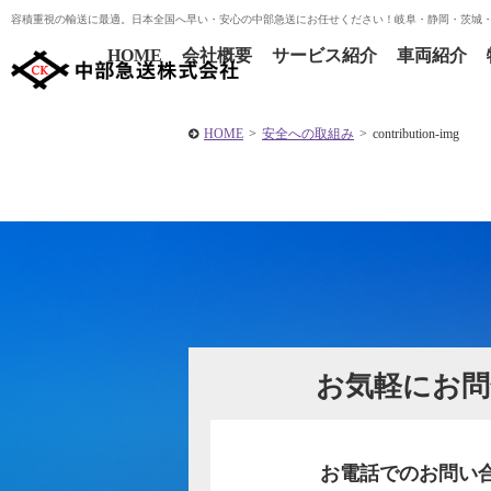
容積重視の輸送に最適。日本全国へ早い・安心の中部急送にお任せください！岐阜・静岡・茨城
HOME
会社概要
サービス紹介
車両紹介
HOME
>
安全への取組み
>
contribution-img
お気軽にお問
お電話でのお問い