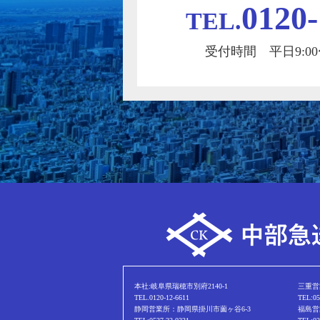
0120-
TEL.
受付時間 平日9:00〜
本社:岐阜県瑞穂市別府2140-1
三重営
TEL.0120-12-6611
TEL:05
静岡営業所：静岡県掛川市薗ヶ谷6-3
福島営