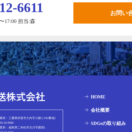
12-6611
お問い
17:00 担当:森
HOME
会社概要
業所：三重県伊賀市大内字小廻り342番地2
SDGsの取り組み
95-20-9980
業所：福島県二本松市渋川字囲壇1