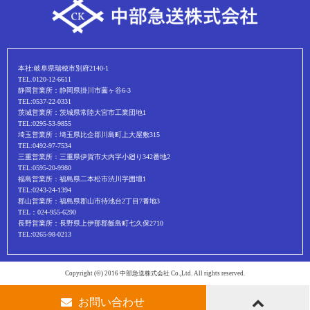
本社:岐阜県瑞穂市別府2140-1
TEL.0120-12-6611
静岡営業所：静岡県掛川市薗ヶ谷6-3
TEL:0537-22-0331
茨城営業所：茨城県常陸大宮市工業団地1
TEL:0295-53-9855
埼玉営業所：埼玉県比企郡川島町上大屋敷315
TEL:0492-97-7534
三重営業所：三重県伊賀市大内字小廻り342番地2
TEL:0595-20-9980
福島営業所：福島県二本松市渋川字囲壇1
TEL:0243-24-1394
郡山営業所：福島県郡山市待池台2丁目7番地3
TEL：024-955-6290
長野営業所：長野県上伊那郡飯島町七久保2710
TEL:0265-98-0213
Copyright (©) 2016 中部急送株式会社 Co.,Ltd. All rights reserved.
お問い合わせ