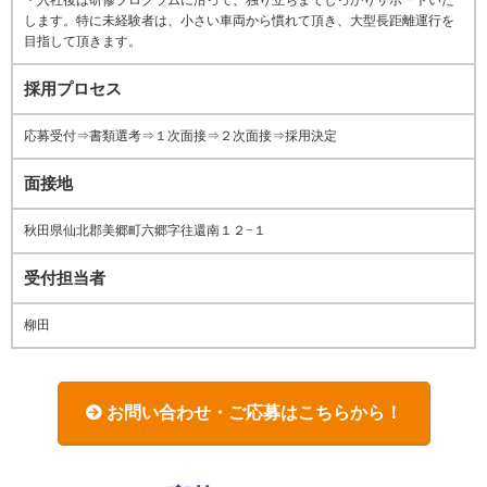
・入社後は研修プログラムに沿って、独り立ちまでしっかりサポートいた
します。特に未経験者は、小さい車両から慣れて頂き、大型長距離運行を
目指して頂きます。
採用プロセス
応募受付⇒書類選考⇒１次面接⇒２次面接⇒採用決定
面接地
秋田県仙北郡美郷町六郷字往還南１２−１
受付担当者
柳田
お問い合わせ・ご応募はこちらから！