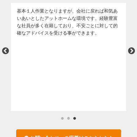
基本１人作業となりますが、会社に戻れば和気あ
関
いあいとしたアットホームな環境です。経験豊富
（
な社員が多く在籍しており、不安ごとに対して的
て
確なアドバイスを受ける事ができます。
お
す