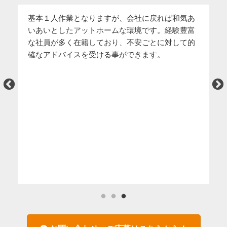
基本１人作業となりますが、会社に戻れば和気あ
関
いあいとしたアットホームな環境です。経験豊富
（
な社員が多く在籍しており、不安ごとに対して的
て
確なアドバイスを受ける事ができます。
お
す