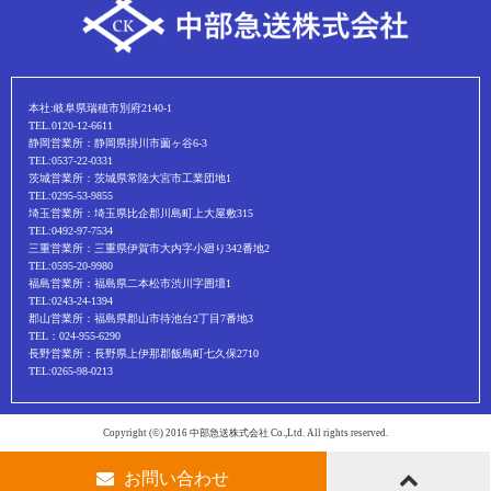
本社:岐阜県瑞穂市別府2140-1
TEL.0120-12-6611
静岡営業所：静岡県掛川市薗ヶ谷6-3
TEL:0537-22-0331
茨城営業所：茨城県常陸大宮市工業団地1
TEL:0295-53-9855
埼玉営業所：埼玉県比企郡川島町上大屋敷315
TEL:0492-97-7534
三重営業所：三重県伊賀市大内字小廻り342番地2
TEL:0595-20-9980
福島営業所：福島県二本松市渋川字囲壇1
TEL:0243-24-1394
郡山営業所：福島県郡山市待池台2丁目7番地3
TEL：024-955-6290
長野営業所：長野県上伊那郡飯島町七久保2710
TEL:0265-98-0213
Copyright (©) 2016 中部急送株式会社 Co.,Ltd. All rights reserved.
お問い合わせ