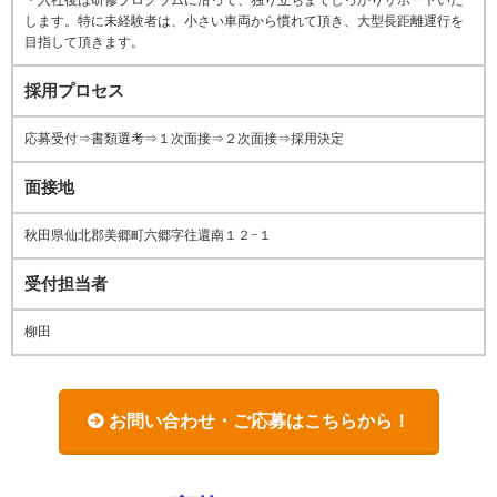
・入社後は研修プログラムに沿って、独り立ちまでしっかりサポートいた
します。特に未経験者は、小さい車両から慣れて頂き、大型長距離運行を
目指して頂きます。
採用プロセス
応募受付⇒書類選考⇒１次面接⇒２次面接⇒採用決定
面接地
秋田県仙北郡美郷町六郷字往還南１２−１
受付担当者
柳田
お問い合わせ・ご応募はこちらから！